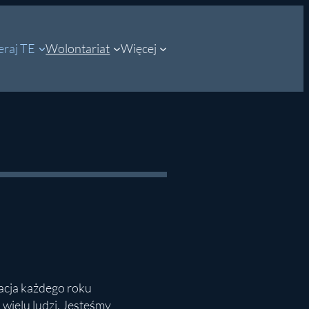
raj TE
Wolontariat
Więcej
acja każdego roku
wielu ludzi. Jesteśmy