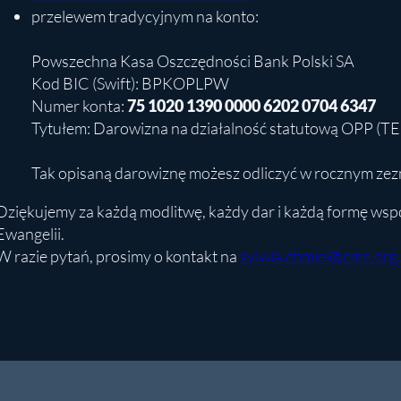
przelewem tradycyjnym na konto:
Powszechna Kasa Oszczędności Bank Polski SA
Kod BIC (Swift): BPKOPLPW
Numer konta:
75 1020 1390 0000 6202 0704 6347
Tytułem: Darowizna na działalność statutową OPP (T
Tak opisaną darowiznę możesz odliczyć w rocznym ze
Dziękujemy za każdą modlitwę, każdy dar i każdą formę wsp
Ewangelii.
W razie pytań, prosimy o kontakt na
sylwia.chmiel@cme.org.