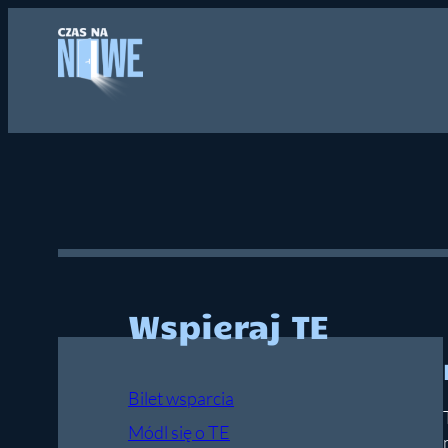
Przejdź
do
treści
Wspieraj TE
Bilet wsparcia
Módl się o TE