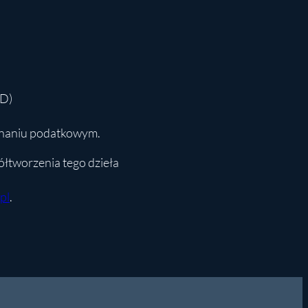
ED)
znaniu podatkowym.
ółtworzenia tego dzieła
pl
.