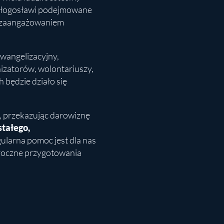
 błogosławi podejmowane
ą, zaangażowaniem
Ewangelizacyjny,
izatorów, wolontariuszy,
 będzie działo się
, przekazując darowiznę
tałego,
ularna pomoc jest dla nas
oroczne przygotowania