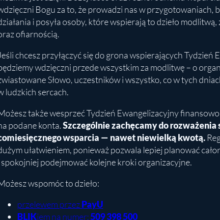
wdzięczni Bogu za to, że prowadzi nas w przygotowaniach,
działania i posyła osoby, które wspierają to dzieło modlitw
oraz ofiarnością.
Jeśli chcesz przyłączyć się do grona wspierających Tydzień 
będziemy wdzięczni przede wszystkim za modlitwę – o organ
zwiastowane Słowo, uczestników i wszystko, co w tych dniach
w ludzkich sercach.
Możesz także wesprzeć Tydzień Ewangelizacyjny finansowo
na podane konta.
Szczególnie zachęcamy do rozważenia s
comiesięcznego wsparcia — nawet niewielką kwotą.
Reg
dużym ułatwieniem, ponieważ pozwala lepiej planować cał
i spokojniej podejmować kolejne kroki organizacyjne.
Możesz wspomóc to dzieło:
przelewem przez
PayU
BLIK
iem na numer:
509 398 500