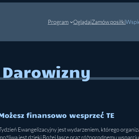
Program
Oglądaj
Zamów posiłki
Wspie
Darowizny
Możesz finansowo wesprzeć TE
Tydzień Ewangelizacyjny jest wydarzeniem, którego organiz
możliwa jest dzięki Bożej łasce oraz różnorodnemu wsparciu 